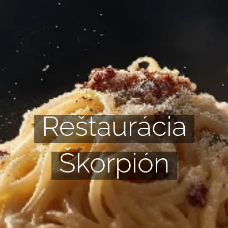
Reštaurácia
Škorpión