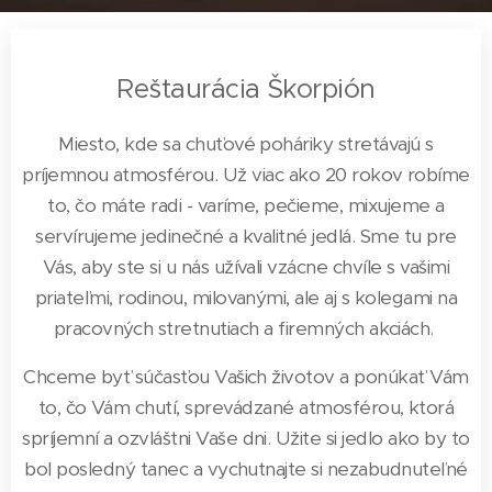
Reštaurácia Škorpión
Miesto, kde sa chuťové poháriky stretávajú s
príjemnou atmosférou. Už viac ako 20 rokov robíme
to, čo máte radi - varíme, pečieme, mixujeme a
servírujeme jedinečné a kvalitné jedlá. Sme tu pre
Vás, aby ste si u nás užívali vzácne chvíle s vašimi
priateľmi, rodinou, milovanými, ale aj s kolegami na
pracovných stretnutiach a firemných akciách.
Chceme byť súčasťou Vašich životov a ponúkať Vám
to, čo Vám chutí, sprevádzané atmosférou, ktorá
spríjemní a ozvláštni Vaše dni. Užite si jedlo ako by to
bol posledný tanec a vychutnajte si nezabudnuteľné