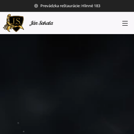
Prevádzka reštaurácie: Hlinné 183
Ján Sakala