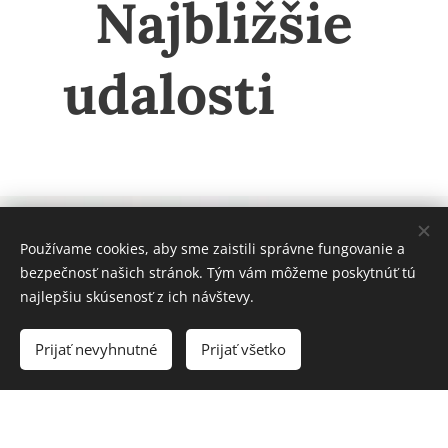
Najbližšie
udalosti
🗓️
Používame cookies, aby sme zaistili správne fungovanie a
Online služby
bezpečnosť našich stránok. Tým vám môžeme poskytnúť tú
najlepšiu skúsenosť z ich návštevy.
Prijať nevyhnutné
Prijať všetko
Stiahnuť jedálny lístok
Pohodlne si stiahnite jedálny lístok do